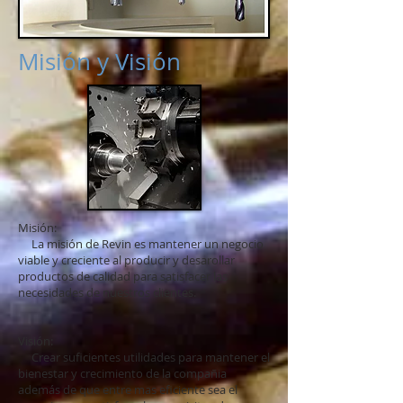
Misión y Visión
Misión:
La misión de Revin es mantener un negocio
viable y creciente al producir y desarollar
productos de calidad para satisfacer las
necesidades de nuestros clientes.
Visión:
Crear suficientes utilidades para mantener el
bienestar y crecimiento de la compañia
además de que entre mas eficiente sea el