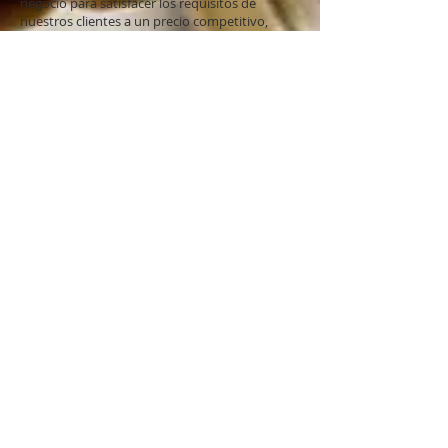
negocio para satisfacer los requisitos de
nuestros clientes a un precio competitivo,
mayores serán estas utiidades.
Fundada en 1980 dentro de la zona industrial
de Tlanepantla, siendo una de las primeras
empresas en empezar a trabajar dentro de la
zona con un gran emprendimiento e iniciativa
en el proceso de maquinados.
Hemos adquirido experiencia dentro del sector
industrial convirtiendonos en una empresa
proveedora de servicios y productos de
excelente calidad, certificados dentro del ISO
9001: 2008 desde el año 2004.
Para nosotros es muy importante la precisión
y el tiempo de entrega de nuestros productos
y nos gusta trabajar con nuestros clientes para