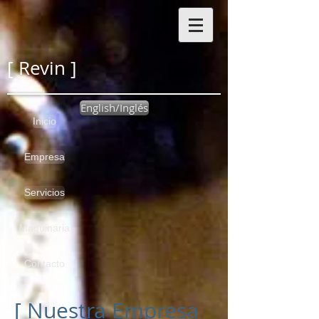
[ Revin ]
English/Inglés
Inicio
Empresa
Servicios
Maquinaria
Contacto
[ Nuestra Empresa